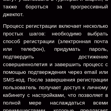
также бороться за прогрессивный
джекпот.
Процесс регистрации включает несколько
простых шагов: необходимо выбрать
способ регистрации (электронная почта
или телефон), придумать пароль,
подтвердить достижение
совершеннолетия и завершить процесс с
помощью подтверждения через email или
SMS-код. После завершения регистрации
пользователь получает доступ к личному
кабинету с настройками, что позволяет в
полной мере наслаждаться всеми
преимуществами, которые предлагает