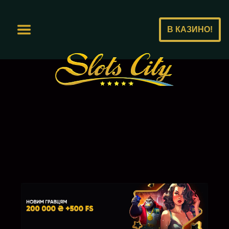
В КАЗИНО!