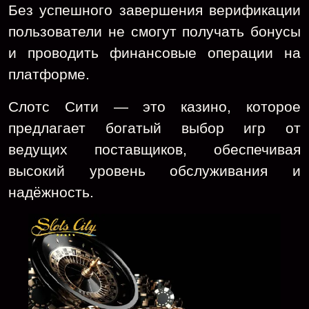
Без успешного завершения верификации
пользователи не смогут получать бонусы
и проводить финансовые операции на
платформе.
Слотс Сити — это казино, которое
предлагает богатый выбор игр от
ведущих поставщиков, обеспечивая
высокий уровень обслуживания и
надёжность.