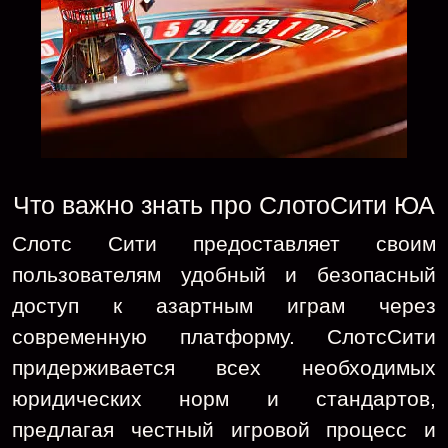
Что важно знать про СлотоСити ЮА
Слотс Сити предоставляет своим
пользователям удобный и безопасный
доступ к азартным играм через
современную платформу. СлотсСити
придерживается всех необходимых
юридических норм и стандартов,
предлагая честный игровой процесс и