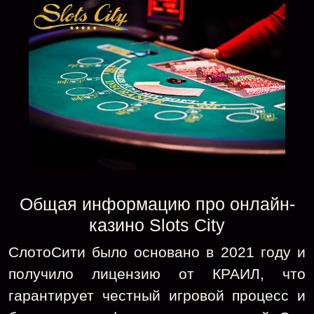
Общая информацию про онлайн-
казино Slots City
СлотоСити было основано в 2021 году и
получило лицензию от КРАИЛ, что
гарантирует честный игровой процесс и