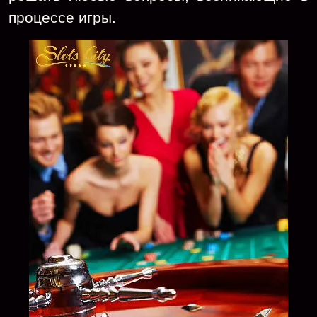
процессе игры.