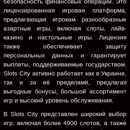
безопасность финансовых операций. Это
лицензированная игровая платформа,
предлагающая игрокам разнообразные
азартные игры, включая слоты, лайв-
казино и настольные игры. Лицензия
также обеспечивает защиту
персональных данных и гарантирует
выплаты, поддерживаемые государством.
Slots City активно работает как в Украине,
так и за её пределами, предлагая
выгодные бонусы, большой ассортимент
игр и высокий уровень обслуживания.
В Slots City представлен широкий выбор
игр, включая более 4900 слотов, а также